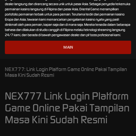
dealer langsung dan dirancang secara unik untuk pasar Asia. Sebagai penyedia terkemuka
permainan kasino langsung di Filipina dan pasar Asia, Oriental Game menampilkan
portofolio permainan terbaik untuk para pemain. Terutama terdiri dari permainan kasino
Eropa dan Asia, tawaran kami memancarkan pengalaman kasino nyata yang pasti
dinikmati oleh para pemain, kapan saja dan di mana saja. Mereka tersedia dalam beberapa
bahasa dan dilakukan di studio canggih di Filipina melalui teknologi streaming langsung
24/7 kami, dan berada di bawah pengawasan dealer dan pit boss profesional kami.
MAIN
NEX777: Link Login Platform Game Online Pakai Tampilan
Masa Kini Sudah Resmi
NEX777 Link Login Platform
Game Online Pakai Tampilan
Masa Kini Sudah Resmi