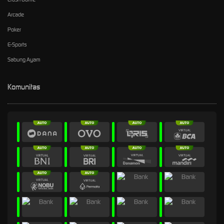
Arcade
Poker
E-Sports
Sabung Ayam
Komunitas