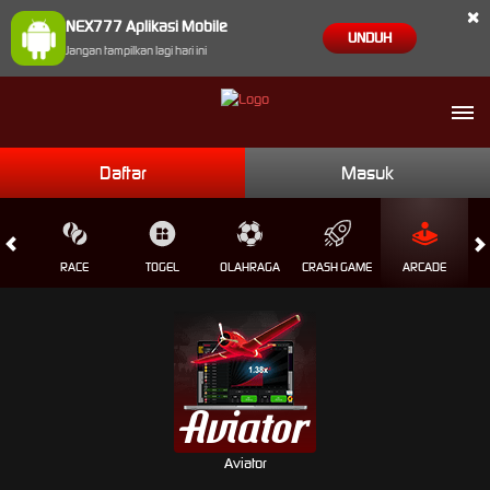
×
NEX777 Aplikasi Mobile
UNDUH
Jangan tampilkan lagi hari ini
Daftar
Masuk
SINO
RACE
TOGEL
OLAHRAGA
CRASH GAME
ARCADE
Aviator