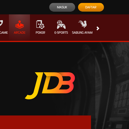
MASUK
DAFTAR
 GAME
ARCADE
POKER
E-SPORTS
SABUNG AYAM
PROMOSI