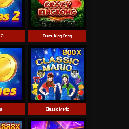
 2
Crazy King Kong
s
Classic Mario