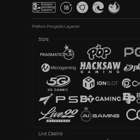
Platform Penyedia Layanan
Slots
Live Casino