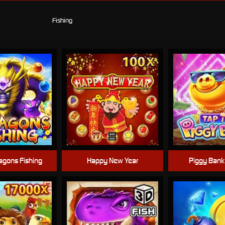
Fishing
agons Fishing
Happy New Year
Piggy Bank