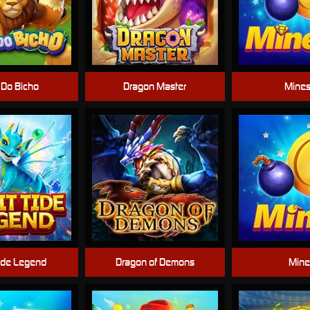
 Do Bicho
Dragon Master
Mines
 Tide Legend
Dragon of Demons
Mine