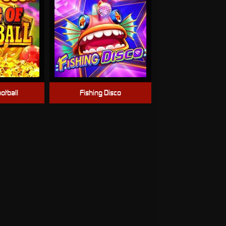
otball
Fishing Disco