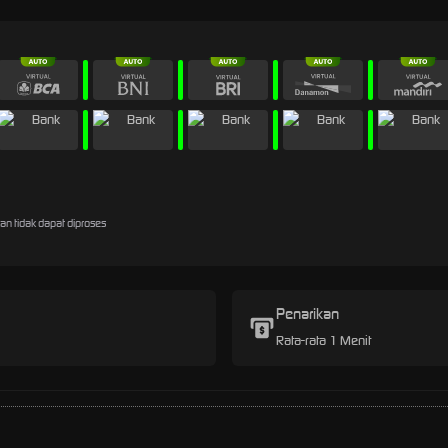
an tidak dapat diproses
Penarikan
Rata-rata 1 Menit