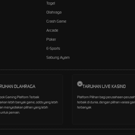
Togel
Olahraga
Crash Game
Arcade
Poker
E-Sports
Sabung Ayam
RUHAN OLAHRAGA
TARUHAN LIVE KASINO
ook Gaming Platform Terbaik
Platform Pilihan bagi perusahaan-perusa
kan lebih banyak game, odds yang lebih
terbaik di dunia, dengan pilihan variasi g
 dan menyediakan pilihan yang lebih
terbanyak
untuk pemain.