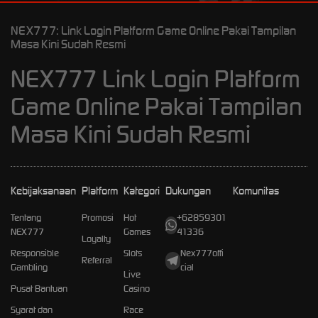
NEX777: Link Login Platform Game Online Pakai Tampilan
Masa Kini Sudah Resmi
NEX777 Link Login Platform
Game Online Pakai Tampilan
Masa Kini Sudah Resmi
Kebijaksanaan
Platform
Kategori
Dukungan
Komunitas
Tentang
Promosi
Hot
+62859301
NEX777
Games
41336
Loyalty
Responsible
Slots
Nex777offi
Referral
Gambling
cial
Live
Pusat Bantuan
Casino
Syarat dan
Race