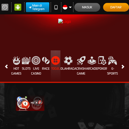
Main di
MASUK
DAFTAR
Telegram
HOT
SLOTS
LIVE
RACE
TOGEL
OLAHRAGA
CRASH
ARCADE
POKER
E-
SABUN
GAMES
CASINO
GAME
SPORTS
AYAM
i