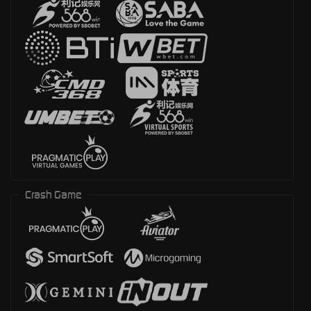
Crash Game