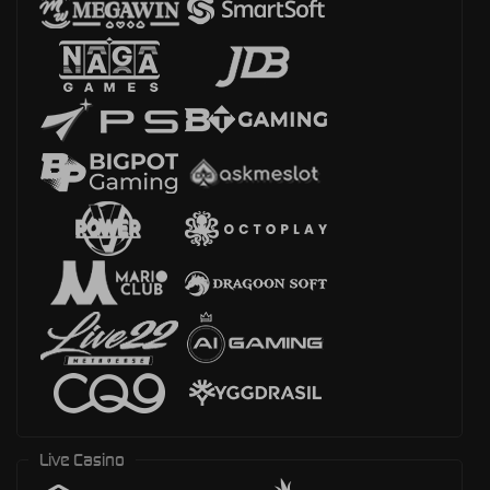
Live Casino