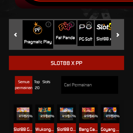
i
i
i
i
i
Facha
Fat Panda
Slot88 x PP
PG Soft
Pragmatic Play
SLOT88 X PP
Semua
Top
Slots
permainan
20
RTP
95%
RTP
98%
RTP
97%
RTP
96%
RTP
98%
Slot88 Gates of Olympus Super Scatter
Wukong - Black Scatter
Slot88 Olympus 1000
Bang Gacor 1000
Goyang Gaib