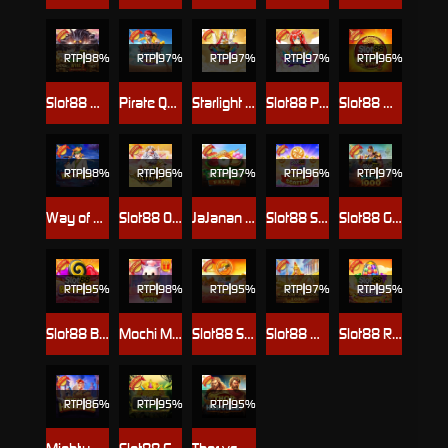
RTP
98%
RTP
97%
RTP
97%
RTP
97%
RTP
96%
Slot88 Mahjong Wins 3 Black Scatter
Pirate Quest 1000
Starlight Princess 1000
Slot88 Princess
Slot88 Mahjong Wins 2
RTP
98%
RTP
96%
RTP
97%
RTP
96%
RTP
97%
Way of Ninja
Slot88 Olympus
JaJanan Pasar
Slot88 Sweet Bonanza Super Scatter
Slot88 Gates of Gatot Kaca 1000
RTP
95%
RTP
98%
RTP
95%
RTP
97%
RTP
95%
Slot88 Bonanza
Mochi Mania 1000
Slot88 Sweet Bonanza 1000
Slot88 Wisdom of Athena 1000
Slot88 Rush
RTP
86%
RTP
95%
RTP
95%