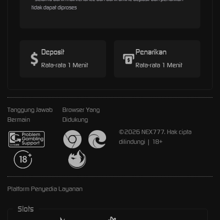
tidak dapat diproses
Deposit
Penarikan
Rata-rata 1 Menit
Rata-rata 1 Menit
Tanggung Jawab
Browser Yang
Bermain
Didukung
©2026 NEX777. Hak cipta
dilindungi | 18+
Platform Penyedia Layanan
Slots