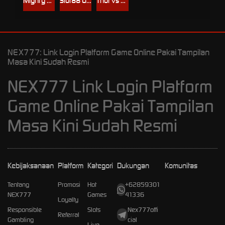
Mighty Hercules
Slot88 Gems
Thor vs Hercules
NEX777: Link Login Platform Game Online Pakai Tampilan
Masa Kini Sudah Resmi
NEX777 Link Login Platform
Game Online Pakai Tampilan
Masa Kini Sudah Resmi
Kebijaksanaan
Platform
Kategori
Dukungan
Komunitas
Tentang
Promosi
Hot
+62859301
NEX777
Games
41336
Loyalty
Responsible
Slots
Nex777offi
Referral
Gambling
cial
Live