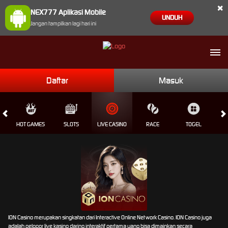
×
NEX777 Aplikasi Mobile
UNDUH
Jangan tampilkan lagi hari ini
Daftar
Masuk
HOT GAMES
SLOTS
LIVE CASINO
RACE
TOGEL
OL
ION Casino merupakan singkatan dari Interactive Online Network Casino. ION Casino juga
adalah pelopor live kasino daring interaktif pertama yang bisa dimainkan secara