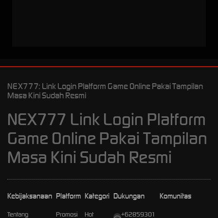
NEX777: Link Login Platform Game Online Pakai Tampilan
Masa Kini Sudah Resmi
NEX777 Link Login Platform
Game Online Pakai Tampilan
Masa Kini Sudah Resmi
Kebijaksanaan
Platform
Kategori
Dukungan
Komunitas
Tentang
Promosi
Hot
+62859301