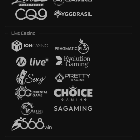
Live Casino