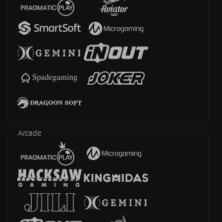
Arcade