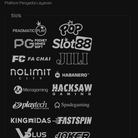
Platform Penyedia Layanan
Slots