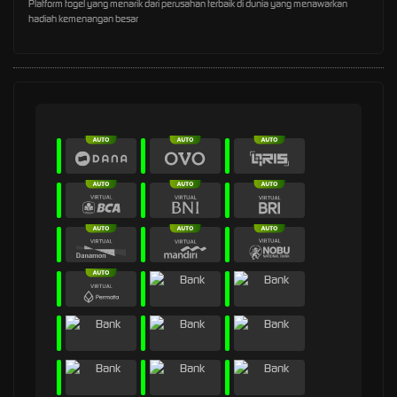
Platform togel yang menarik dari perusahan terbaik di dunia yang menawarkan
hadiah kemenangan besar